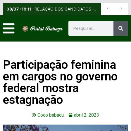
08
/
07
:
19:11
:
RELAÇÃO DOS CANDIDATOS SELECIONADOS E NÃO SELECIONADOS PARA A FASE PRESENCIAL DOS CURSOS DE APERFEIÇOAMENTO DE PRAÇAS (CAP) E DE FORMAÇÃO DE SARGENTOS (CFS) – EDITAL Nº 09/2026-DE
Participação feminina
em cargos no governo
federal mostra
estagnação
Coco babacu
abril 2, 2023