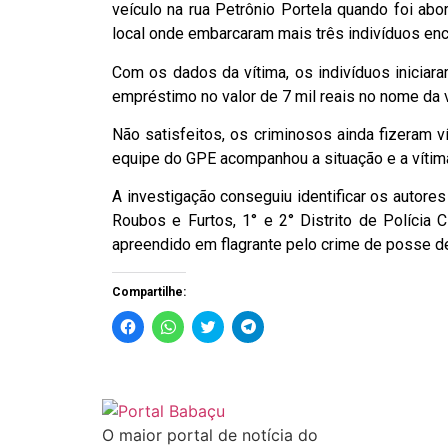
veículo na rua Petrônio Portela quando foi abo
local onde embarcaram mais três indivíduos enc
Com os dados da vítima, os indivíduos iniciar
empréstimo no valor de 7 mil reais no nome da v
Não satisfeitos, os criminosos ainda fizeram v
equipe do GPE acompanhou a situação e a vítima
A investigação conseguiu identificar os autores
Roubos e Furtos, 1° e 2° Distrito de Polícia 
apreendido em flagrante pelo crime de posse d
Compartilhe:
Clique
Clique
Clique
Clique
para
para
para
para
compartilhar
compartilhar
compartilhar
compartilhar
no
no
no
no
Facebook(abre
WhatsApp(abre
Twitter(abre
Telegram(abre
em
em
em
em
nova
nova
nova
nova
janela)
janela)
janela)
janela)
O maior portal de notícia do