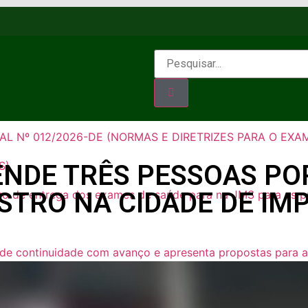
a candidatos e reafirma apoio a Orleans Brandão ao Gover
AL Nº 013/2026-DE (NORMAS E DIRETRIZES PARA O EXAM
)
L Nº 012/2026-DE (NORMAS E DIRETRIZES PARA O EXAM
S)
RENDE TRÊS PESSOAS P
STRO NA CIDADE DE IM
o de entrega dos exames de saúde para na JMS para as p
de continuidade com avanço e apresenta propostas para a