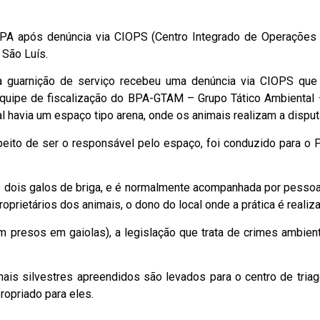
 BPA após denúncia via CIOPS (Centro Integrado de Operações 
 São Luís.
 guarnição de serviço recebeu uma denúncia via CIOPS que n
 equipe de fiscalização do BPA-GTAM – Grupo Tático Ambiental
l havia um espaço tipo arena, onde os animais realizam a disput
ito de ser o responsável pelo espaço, foi conduzido para o P
e dois galos de briga, e é normalmente acompanhada por pesso
roprietários dos animais, o dono do local onde a prática é real
presos em gaiolas), a legislação que trata de crimes ambienta
ais silvestres apreendidos são levados para o centro de triage
propriado para eles.