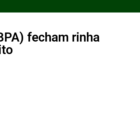
(BPA) fecham rinha
ito