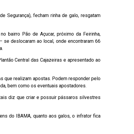
de Segurança), fecham rinha de galo, resgatam
o bairro Pão de Açucar, próximo da Feirinha,
 – se deslocaram ao local, onde encontraram 66
a.
lantão Central das Cajazeiras e apresentado ao
as que realizam apostas. Podem responder pelo
izada, bem como os eventuais apostadores.
is diz que criar e possuir pássaros silvestres
ns do IBAMA, quanto aos galos, o infrator fica