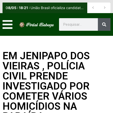
08
/
05
:
18:21
:
União Brasil oficializa candidatos e reafirma apoio a Orleans Brandão ao Governo do Maranhão
EM JENIPAPO DOS
VIEIRAS , POLÍCIA
CIVIL PRENDE
INVESTIGADO POR
COMETER VÁRIOS
HOMICÍDIOS NA