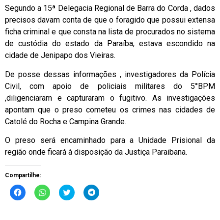
Segundo a 15ª Delegacia Regional de Barra do Corda , dados
precisos davam conta de que o foragido que possui extensa
ficha criminal e que consta na lista de procurados no sistema
de custódia do estado da Paraíba, estava escondido na
cidade de Jenipapo dos Vieiras.
De posse dessas informações , investigadores da Polícia
Civil, com apoio de policiais militares do 5°BPM
,diligenciaram e capturaram o fugitivo. As investigações
apontam que o preso cometeu os crimes nas cidades de
Catolé do Rocha e Campina Grande.
O preso será encaminhado para a Unidade Prisional da
região onde ficará à disposição da Justiça Paraibana.
Compartilhe:
Clique
Clique
Clique
Clique
para
para
para
para
compartilhar
compartilhar
compartilhar
compartilhar
no
no
no
no
Facebook(abre
WhatsApp(abre
Twitter(abre
Telegram(abre