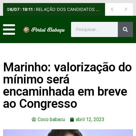
08
/
07
:
19:11
:
RELAÇÃO DOS CANDIDATOS SELECIONADOS E NÃO SELECIONADOS PARA A FASE PRESENCIAL DOS CURSOS DE APERFEIÇOAMENTO DE PRAÇAS (CAP) E DE FORMAÇÃO DE SARGENTOS (CFS) – EDITAL Nº 09/2026-DE
Marinho: valorização do
mínimo será
encaminhada em breve
ao Congresso
Coco babacu
abril 12, 2023