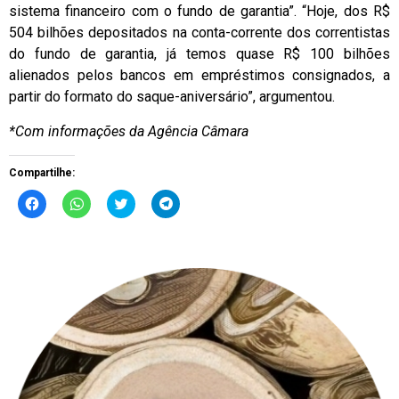
sistema financeiro com o fundo de garantia”. “Hoje, dos R$
504 bilhões depositados na conta-corrente dos correntistas
do fundo de garantia, já temos quase R$ 100 bilhões
alienados pelos bancos em empréstimos consignados, a
partir do formato do saque-aniversário”, argumentou.
*Com informações da Agência Câmara
Compartilhe:
Clique
Clique
Clique
Clique
para
para
para
para
compartilhar
compartilhar
compartilhar
compartilhar
no
no
no
no
Facebook(abre
WhatsApp(abre
Twitter(abre
Telegram(abre
em
em
em
em
nova
nova
nova
nova
janela)
janela)
janela)
janela)