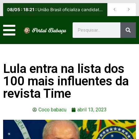
08
/
05
:
18:21
:
União Brasil oficializa candidatos e reafirma apoio a Orleans Brandão ao Governo do Maranhão
Lula entra na lista dos
100 mais influentes da
revista Time
Coco babacu
abril 13, 2023