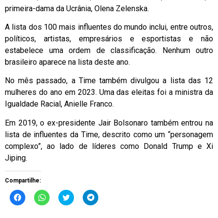
primeira-dama da Ucrânia, Olena Zelenska.
A lista dos 100 mais influentes do mundo inclui, entre outros,
políticos, artistas, empresários e esportistas e não
estabelece uma ordem de classificação. Nenhum outro
brasileiro aparece na lista deste ano.
No mês passado, a Time também divulgou a lista das 12
mulheres do ano em 2023. Uma das eleitas foi a ministra da
Igualdade Racial, Anielle Franco.
Em 2019, o ex-presidente Jair Bolsonaro também entrou na
lista de influentes da Time, descrito como um “personagem
complexo”, ao lado de líderes como Donald Trump e Xi
Jiping.
Compartilhe:
Clique
Clique
Clique
Clique
para
para
para
para
compartilhar
compartilhar
compartilhar
compartilhar
no
no
no
no