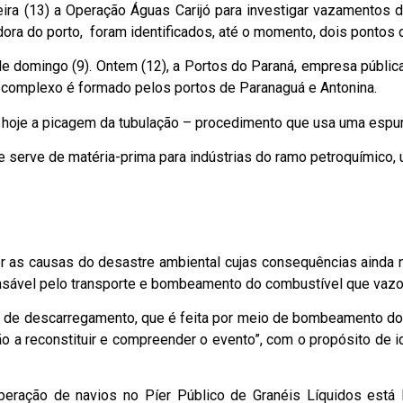
eira (13) a Operação Águas Carijó para investigar vazamentos d
dora do porto, foram identificados, até o momento, dois pontos
 de domingo (9). Ontem (12), a Portos do Paraná, empresa públi
O complexo é formado pelos portos de Paranaguá e Antonina.
a hoje a picagem da tubulação – procedimento que usa uma espu
 serve de matéria-prima para indústrias do ramo petroquímico,
cer as causas do desastre ambiental cujas consequências ainda 
sável pelo transporte e bombeamento do combustível que vazo
e descarregamento, que é feita por meio de bombeamento do pr
 a reconstituir e compreender o evento”, com o propósito de i
peração de navios no Píer Público de Granéis Líquidos está 