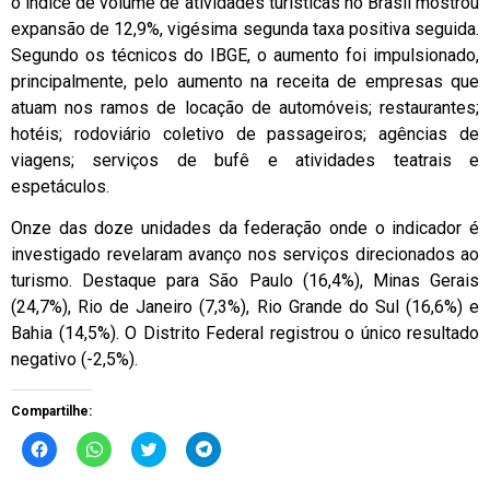
o índice de volume de atividades turísticas no Brasil mostrou
expansão de 12,9%, vigésima segunda taxa positiva seguida.
Segundo os técnicos do IBGE, o aumento foi impulsionado,
principalmente, pelo aumento na receita de empresas que
atuam nos ramos de locação de automóveis; restaurantes;
hotéis; rodoviário coletivo de passageiros; agências de
viagens; serviços de bufê e atividades teatrais e
espetáculos.
Onze das doze unidades da federação onde o indicador é
investigado revelaram avanço nos serviços direcionados ao
turismo. Destaque para São Paulo (16,4%), Minas Gerais
(24,7%), Rio de Janeiro (7,3%), Rio Grande do Sul (16,6%) e
Bahia (14,5%). O Distrito Federal registrou o único resultado
negativo (-2,5%).
Compartilhe:
Clique
Clique
Clique
Clique
para
para
para
para
compartilhar
compartilhar
compartilhar
compartilhar
no
no
no
no