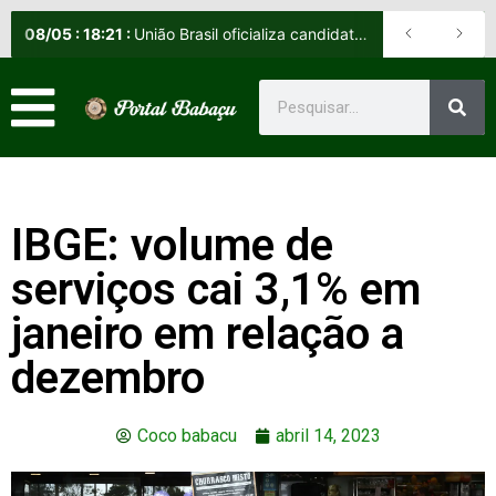
08
/
05
:
18:21
:
União Brasil oficializa candidatos e reafirma apoio a Orleans Brandão ao Governo do Maranhão
IBGE: volume de
serviços cai 3,1% em
janeiro em relação a
dezembro
Coco babacu
abril 14, 2023