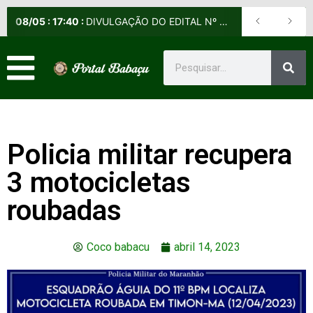
08
/
05
:
17:40
:
DIVULGAÇÃO DO EDITAL Nº 013/2026-DE (NORMAS E DIRETRIZES PARA O EXAME DE APTIDÃO PROFISSIONAL DOS 1º TENENTES DOS DIVERSOS QUADROS)
Policia militar recupera
3 motocicletas
roubadas
Coco babacu
abril 14, 2023