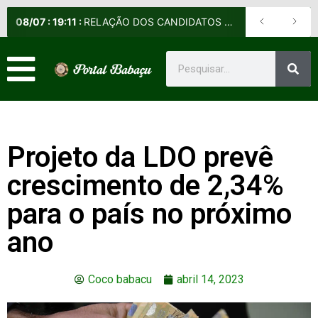
08
/
07
:
19:11
:
RELAÇÃO DOS CANDIDATOS SELECIONADOS E NÃO SELECIONADOS PARA A FASE PRESENCIAL DOS CURSOS DE APERFEIÇOAMENTO DE PRAÇAS (CAP) E DE FORMAÇÃO DE SARGENTOS (CFS) – EDITAL Nº 09/2026-DE
Projeto da LDO prevê
crescimento de 2,34%
para o país no próximo
ano
Coco babacu
abril 14, 2023