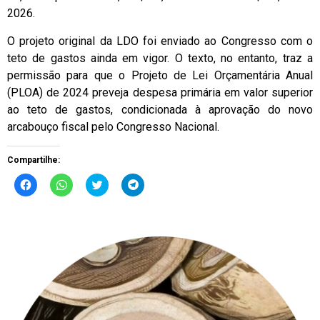
2026.
O projeto original da LDO foi enviado ao Congresso com o
teto de gastos ainda em vigor. O texto, no entanto, traz a
permissão para que o Projeto de Lei Orçamentária Anual
(PLOA) de 2024 preveja despesa primária em valor superior
ao teto de gastos, condicionada à aprovação do novo
arcabouço fiscal pelo Congresso Nacional.
Compartilhe:
Clique
Clique
Clique
Clique
para
para
para
para
compartilhar
compartilhar
compartilhar
compartilhar
no
no
no
no
Facebook(abre
WhatsApp(abre
Twitter(abre
Telegram(abre
em
em
em
em
nova
nova
nova
nova
janela)
janela)
janela)
janela)