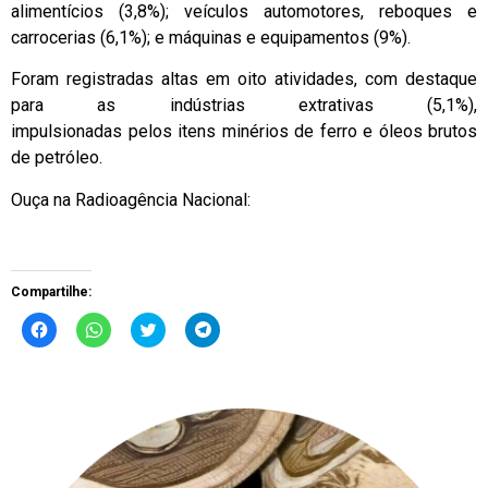
alimentícios (3,8%); veículos automotores, reboques e
carrocerias (6,1%); e máquinas e equipamentos (9%).
Foram registradas altas em oito atividades, com destaque
para as indústrias extrativas (5,1%),
impulsionadas pelos itens minérios de ferro e óleos brutos
de petróleo.
Ouça na Radioagência Nacional:
Compartilhe:
Clique
Clique
Clique
Clique
para
para
para
para
compartilhar
compartilhar
compartilhar
compartilhar
no
no
no
no
Facebook(abre
WhatsApp(abre
Twitter(abre
Telegram(abre
em
em
em
em
nova
nova
nova
nova
janela)
janela)
janela)
janela)