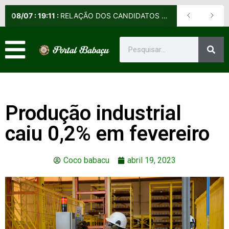
08
/
07
:
19:11
:
RELAÇÃO DOS CANDIDATOS SELECIONADOS E NÃO SELECIONADOS PARA A FASE PRESENCIAL DOS CURSOS DE APERFEIÇOAMENTO DE PRAÇAS (CAP) E DE FORMAÇÃO DE SARGENTOS (CFS) – EDITAL Nº 09/2026-DE
Produção industrial
caiu 0,2% em fevereiro
Coco babacu
abril 19, 2023