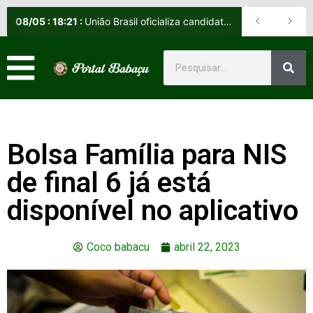
08
/
05
:
18:21
:
União Brasil oficializa candidatos e reafirma apoio a Orleans Brandão ao Governo do Maranhão
Bolsa Família para NIS
de final 6 já está
disponível no aplicativo
Coco babacu
abril 22, 2023