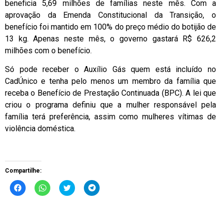
beneficia 5,69 milhões de famílias neste mês. Com a
aprovação da Emenda Constitucional da Transição, o
benefício foi mantido em 100% do preço médio do botijão de
13 kg. Apenas neste mês, o governo gastará R$ 626,2
milhões com o benefício.
Só pode receber o Auxílio Gás quem está incluído no
CadÚnico e tenha pelo menos um membro da família que
receba o Benefício de Prestação Continuada (BPC). A lei que
criou o programa definiu que a mulher responsável pela
família terá preferência, assim como mulheres vítimas de
violência doméstica.
Compartilhe:
Clique
Clique
Clique
Clique
para
para
para
para
compartilhar
compartilhar
compartilhar
compartilhar
no
no
no
no
Facebook(abre
WhatsApp(abre
Twitter(abre
Telegram(abre
em
em
em
em