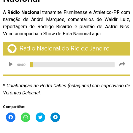
A
Rádio Nacional
transmite Fluminense e Athletico-PR com
narração de André Marques, comentários de Waldir Luiz,
reportagem de Rodrigo Ricardo e plantão de Astrid Nick.
Você acompanha o Show de Bola Nacional aqui:
* Colaboração de Pedro Dabés (estagiário) sob supervisão de
Verônica Dalcanal.
Compartilhe:
Clique
Clique
Clique
Clique
para
para
para
para
compartilhar
compartilhar
compartilhar
compartilhar
no
no
no
no
Facebook(abre
WhatsApp(abre
Twitter(abre
Telegram(abre