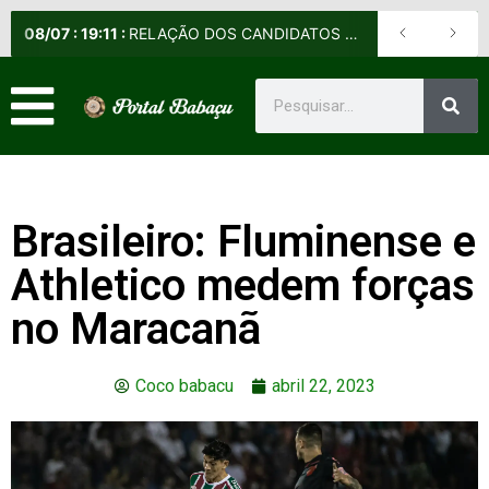
08
/
07
:
19:11
:
RELAÇÃO DOS CANDIDATOS SELECIONADOS E NÃO SELECIONADOS PARA A FASE PRESENCIAL DOS CURSOS DE APERFEIÇOAMENTO DE PRAÇAS (CAP) E DE FORMAÇÃO DE SARGENTOS (CFS) – EDITAL Nº 09/2026-DE
Brasileiro: Fluminense e
Athletico medem forças
no Maracanã
Coco babacu
abril 22, 2023