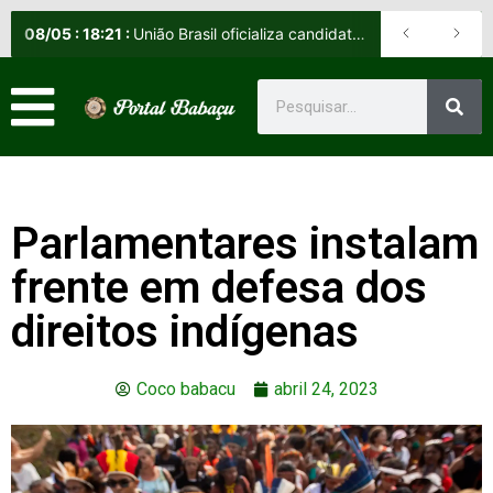
08
/
05
:
18:21
:
União Brasil oficializa candidatos e reafirma apoio a Orleans Brandão ao Governo do Maranhão
Parlamentares instalam
frente em defesa dos
direitos indígenas
Coco babacu
abril 24, 2023