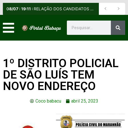
08
/
07
:
19:11
:
RELAÇÃO DOS CANDIDATOS SELECIONADOS E NÃO SELECIONADOS PARA A FASE PRESENCIAL DOS CURSOS DE APERFEIÇOAMENTO DE PRAÇAS (CAP) E DE FORMAÇÃO DE SARGENTOS (CFS) – EDITAL Nº 09/2026-DE
1º DISTRITO POLICIAL
DE SÃO LUÍS TEM
NOVO ENDEREÇO
Coco babacu
abril 25, 2023