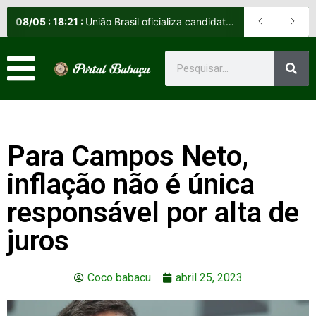
08
/
05
:
18:21
:
União Brasil oficializa candidatos e reafirma apoio a Orleans Brandão ao Governo do Maranhão
Para Campos Neto,
inflação não é única
responsável por alta de
juros
Coco babacu
abril 25, 2023