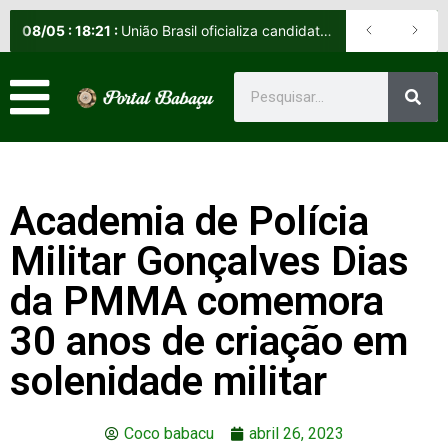
08
/
05
:
18:21
:
União Brasil oficializa candidatos e reafirma apoio a Orleans Brandão ao Governo do Maranhão
Academia de Polícia
Militar Gonçalves Dias
da PMMA comemora
30 anos de criação em
solenidade militar
Coco babacu
abril 26, 2023