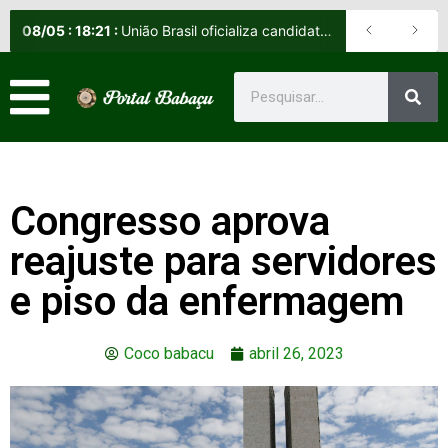
08
/
05
:
18:21
:
União Brasil oficializa candidatos e reafirma apoio a Orleans Brandão ao Governo do Maranhão
Congresso aprova
reajuste para servidores
e piso da enfermagem
Coco babacu
abril 26, 2023