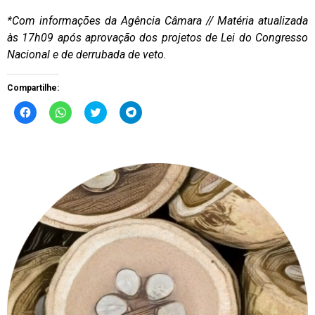
*Com informações da Agência Câmara // Matéria atualizada
às 17h09 após aprovação dos projetos de Lei do Congresso
Nacional e de derrubada de veto.
Compartilhe:
Clique
Clique
Clique
Clique
para
para
para
para
compartilhar
compartilhar
compartilhar
compartilhar
no
no
no
no
Facebook(abre
WhatsApp(abre
Twitter(abre
Telegram(abre
em
em
em
em
nova
nova
nova
nova
janela)
janela)
janela)
janela)