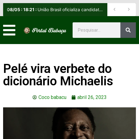
08
/
05
:
18:21
:
União Brasil oficializa candidatos e reafirma apoio a Orleans Brandão ao Governo do Maranhão
Pelé vira verbete do
dicionário Michaelis
Coco babacu
abril 26, 2023