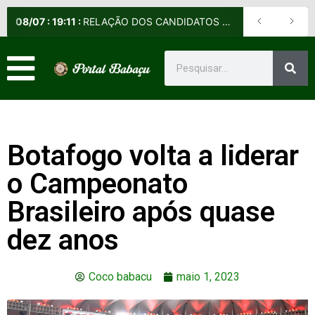
08
/
07
:
19:11
:
RELAÇÃO DOS CANDIDATOS SELECIONADOS E NÃO SELECIONADOS PARA A FASE PRESENCIAL DOS CURSOS DE APERFEIÇOAMENTO DE PRAÇAS (CAP) E DE FORMAÇÃO DE SARGENTOS (CFS) – EDITAL Nº 09/2026-DE
Botafogo volta a liderar
o Campeonato
Brasileiro após quase
dez anos
Coco babacu
maio 1, 2023