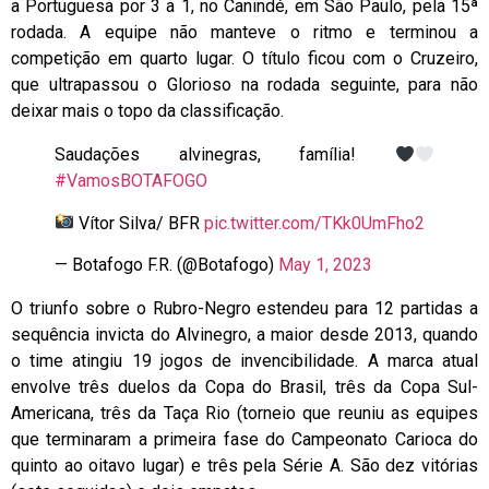
a Portuguesa por 3 a 1, no Canindé, em São Paulo, pela 15ª
rodada. A equipe não manteve o ritmo e terminou a
competição em quarto lugar. O título ficou com o Cruzeiro,
que ultrapassou o Glorioso na rodada seguinte, para não
deixar mais o topo da classificação.
Saudações alvinegras, família!
#VamosBOTAFOGO
Vítor Silva/ BFR
pic.twitter.com/TKk0UmFho2
— Botafogo F.R. (@Botafogo)
May 1, 2023
O triunfo sobre o Rubro-Negro estendeu para 12 partidas a
sequência invicta do Alvinegro, a maior desde 2013, quando
o time atingiu 19 jogos de invencibilidade. A marca atual
envolve três duelos da Copa do Brasil, três da Copa Sul-
Americana, três da Taça Rio (torneio que reuniu as equipes
que terminaram a primeira fase do Campeonato Carioca do
quinto ao oitavo lugar) e três pela Série A. São dez vitórias