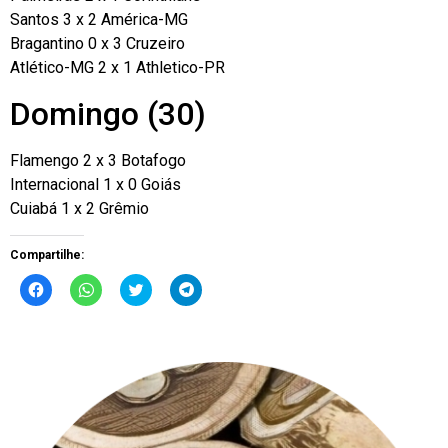
Santos 3 x 2 América-MG
Bragantino 0 x 3 Cruzeiro
Atlético-MG 2 x 1 Athletico-PR
Domingo (30)
Flamengo 2 x 3 Botafogo
Internacional 1 x 0 Goiás
Cuiabá 1 x 2 Grêmio
Compartilhe:
Clique
Clique
Clique
Clique
para
para
para
para
compartilhar
compartilhar
compartilhar
compartilhar
no
no
no
no
Facebook(abre
WhatsApp(abre
Twitter(abre
Telegram(abre
em
em
em
em
nova
nova
nova
nova
janela)
janela)
janela)
janela)