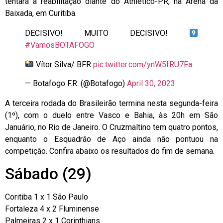
tentará a reabilitação diante do Athletico-PR, na Arena da
Baixada, em Curitiba.
DECISIVO! MUITO DECISIVO!
#VamosBOTAFOGO
Vítor Silva/ BFR
pic.twitter.com/ynW5fRU7Fa
— Botafogo F.R. (@Botafogo)
April 30, 2023
A terceira rodada do Brasileirão termina nesta segunda-feira
(1º), com o duelo entre Vasco e Bahia, às 20h em São
Januário, no Rio de Janeiro. O Cruzmaltino tem quatro pontos,
enquanto o Esquadrão de Aço ainda não pontuou na
competição. Confira abaixo os resultados do fim de semana.
Sábado (29)
Coritiba 1 x 1 São Paulo
Fortaleza 4 x 2 Fluminense
Palmeiras 2 x 1 Corinthians