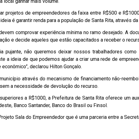
 local ganhar mais volume.
ar projetos de empreendedores da faixa entre R$500 e R$1000,
 ideia é garantir renda para a população de Santa Rita, através da
 devem comprovar experiência mínima no ramo desejado. A docu
iação e decide aqueles que estão capacitados a receber o recur
mia pujante, não queremos deixar nossos trabalhadores como
ste a ideia de que podemos ajudar a criar uma rede de empreend
 econômico”, declarou Hilton Gonçalo.
município através do mecanismo de financiamento não-reembols
, sem a necessidade de devolução do recurso.
uperiores a R$1000, a Prefeitura de Santa Rita oferece um au
este, Banco Santander, Banco do Brasil ou Finsol.
rojeto Sala do Empreendedor que é uma parceria entre a Secret