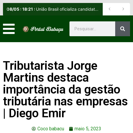
08
/
05
:
18:21
:
União Brasil oficializa candidatos e reafirma apoio a Orleans Brandão ao Governo do Maranhão
Tributarista Jorge
Martins destaca
importância da gestão
tributária nas empresas
| Diego Emir
Coco babacu
maio 5, 2023