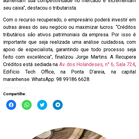
aumentam sua competitividade no mercado e incrementam
seu caixa”, destacou o tributarista.
Com o recurso recuperado, o empresário poderá investir em
outras áreas do seu negócio ou maximizar lucros. “Créditos
tributários são ativos patrimoniais da empresa. Por isso é
importante que seja realizada uma análise cuidadosa, com
apoio de especialista, garantindo que todo processo seja
feito com excelência”, finalizou Jorge Martins.
A Recupera
Créditos está
sediada na
Av. dos Holandeses, n° 6, Sala 724
,
Edifício Tech Office, na Ponta D’areia, na capital
maranhense.
WhatsApp: 98 99186 6628.
Compartilhe:
Clique
Clique
Clique
Clique
para
para
para
para
compartilhar
compartilhar
compartilhar
compartilhar
no
no
no
no
Facebook(abre
WhatsApp(abre
Twitter(abre
Telegram(abre
em
em
em
em
nova
nova
nova
nova
janela)
janela)
janela)
janela)