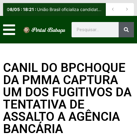
08
/
05
:
18:21
:
União Brasil oficializa candidatos e reafirma apoio a Orleans Brandão ao Governo do Maranhão
CANIL DO BPCHOQUE
DA PMMA CAPTURA
UM DOS FUGITIVOS DA
TENTATIVA DE
ASSALTO A AGÊNCIA
BANCÁRIA