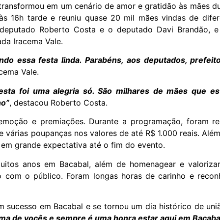
transformou em um cenário de amor e gratidão às mães dur
 às 16h tarde e reuniu quase 20 mil mães vindas de difer
o deputado Roberto Costa e o deputado Davi Brandão, 
da Iracema Vale.
ando essa festa linda. Parabéns, aos deputados, prefeito
acema Vale.
festa foi uma alegria só. São milhares de mães que e
ho”
, destacou Roberto Costa.
emoção e premiações. Durante a programação, foram rea
 e várias poupanças nos valores de até R$ 1.000 reais. Al
em grande expectativa até o fim do evento.
 muitos anos em Bacabal, além de homenagear e valori
ão com o público. Foram longas horas de carinho e reco
m sucesso em Bacabal e se tornou um dia histórico de un
ma de vocês e sempre é uma honra estar aqui em Bacaba