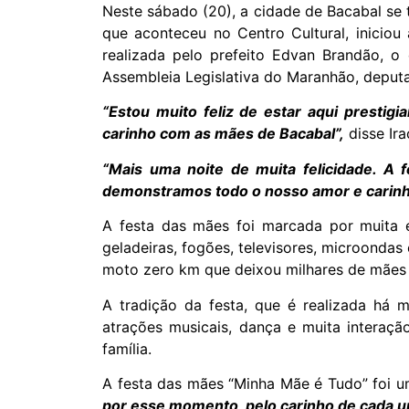
Neste sábado (20), a cidade de Bacabal se 
que aconteceu no Centro Cultural, iniciou
realizada pelo prefeito Edvan Brandão, 
Assembleia Legislativa do Maranhão, deputa
“Estou muito feliz de estar aqui prestigi
carinho com as mães de Bacabal”,
disse Ir
“Mais uma noite de muita felicidade. A 
demonstramos todo o nosso amor e carin
A festa das mães foi marcada por muita 
geladeiras, fogões, televisores, microondas
moto zero km que deixou milhares de mães 
A tradição da festa, que é realizada há
atrações musicais, dança e muita interaç
família.
A festa das mães “Minha Mãe é Tudo” foi u
por esse momento, pelo carinho de cada u