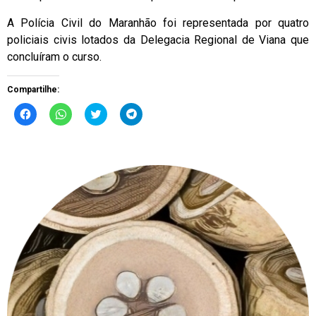
A Polícia Civil do Maranhão foi representada por quatro
policiais civis lotados da Delegacia Regional de Viana que
concluíram o curso.
Compartilhe:
Clique
Clique
Clique
Clique
para
para
para
para
compartilhar
compartilhar
compartilhar
compartilhar
no
no
no
no
Facebook(abre
WhatsApp(abre
Twitter(abre
Telegram(abre
em
em
em
em
nova
nova
nova
nova
janela)
janela)
janela)
janela)