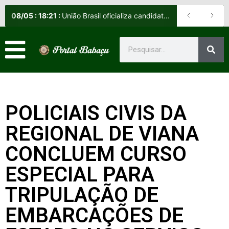
08
/
05
:
18:21
:
União Brasil oficializa candidatos e reafirma apoio a Orleans Brandão ao Governo do Maranhão
POLICIAIS CIVIS DA
REGIONAL DE VIANA
CONCLUEM CURSO
ESPECIAL PARA
TRIPULAÇÃO DE
EMBARCAÇÕES DE