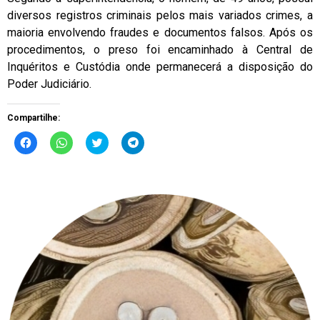
diversos registros criminais pelos mais variados crimes, a
maioria envolvendo fraudes e documentos falsos. Após os
procedimentos, o preso foi encaminhado à Central de
Inquéritos e Custódia onde permanecerá a disposição do
Poder Judiciário.
Compartilhe:
Clique
Clique
Clique
Clique
para
para
para
para
compartilhar
compartilhar
compartilhar
compartilhar
no
no
no
no
Facebook(abre
WhatsApp(abre
Twitter(abre
Telegram(abre
em
em
em
em
nova
nova
nova
nova
janela)
janela)
janela)
janela)