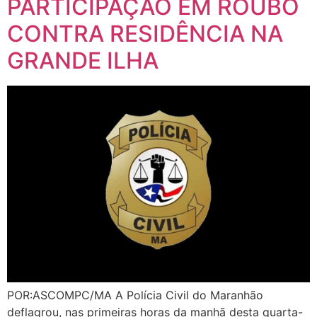
CONTRA RESIDÊNCIA NA
GRANDE ILHA
POR:ASCOMPC/MA A Polícia Civil do Maranhão
deflagrou, nas primeiras horas da manhã desta quarta-
feira(14), uma ação com o objetivo de cumprir um
mandado de prisão preventiva contra uma mulher,