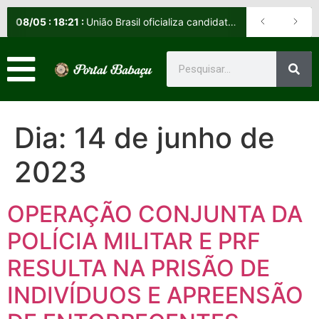
08
/
05
:
18:21
:
União Brasil oficializa candidatos e reafirma apoio a Orleans Brandão ao Governo do Maranhão
Dia:
14 de junho de
2023
OPERAÇÃO CONJUNTA DA
POLÍCIA MILITAR E PRF
RESULTA NA PRISÃO DE
INDIVÍDUOS E APREENSÃO