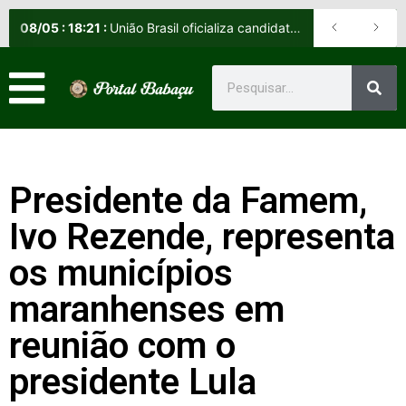
08
/
05
:
18:21
:
União Brasil oficializa candidatos e reafirma apoio a Orleans Brandão ao Governo do Maranhão
Presidente da Famem,
Ivo Rezende, representa
os municípios
maranhenses em
reunião com o
presidente Lula