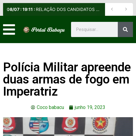
08
/
07
:
19:11
:
RELAÇÃO DOS CANDIDATOS SELECIONADOS E NÃO SELECIONADOS PARA A FASE PRESENCIAL DOS CURSOS DE APERFEIÇOAMENTO DE PRAÇAS (CAP) E DE FORMAÇÃO DE SARGENTOS (CFS) – EDITAL Nº 09/2026-DE
Polícia Militar apreende
duas armas de fogo em
Imperatriz
Coco babacu
junho 19, 2023