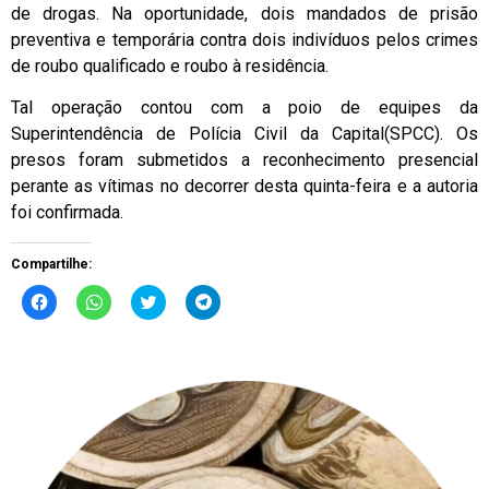
de drogas. Na oportunidade, dois mandados de prisão
preventiva e temporária contra dois indivíduos pelos crimes
de roubo qualificado e roubo à residência.
Tal operação contou com a poio de equipes da
Superintendência de Polícia Civil da Capital(SPCC). Os
presos foram submetidos a reconhecimento presencial
perante as vítimas no decorrer desta quinta-feira e a autoria
foi confirmada.
Compartilhe:
Clique
Clique
Clique
Clique
para
para
para
para
compartilhar
compartilhar
compartilhar
compartilhar
no
no
no
no
Facebook(abre
WhatsApp(abre
Twitter(abre
Telegram(abre
em
em
em
em
nova
nova
nova
nova
janela)
janela)
janela)
janela)