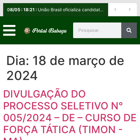
08
/
05
:
18:21
:
União Brasil oficializa candidatos e reafirma apoio a Orleans Brandão ao Governo do Maranhão
Dia:
18 de março de
2024
DIVULGAÇÃO DO
PROCESSO SELETIVO N°
005/2024 – DE – CURSO DE
FORÇA TÁTICA (TIMON -