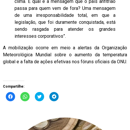
clima. E qual é a mensagem que o país anfitrião
passa para quem vem de fora? Uma mensagem
de uma irresponsabilidade total, em que a
legislação, que foi duramente conquistada, está
sendo rasgada para atender os grandes
interesses corporativos”.
A mobilização ocorre em meio a alertas da Organização
Meteorológica Mundial sobre o aumento da temperatura
global e a falta de ações efetivas nos fóruns oficiais da ONU.
Compartilhe:
Clique
Clique
Clique
Clique
para
para
para
para
compartilhar
compartilhar
compartilhar
compartilhar
no
no
no
no
Facebook(abre
WhatsApp(abre
Twitter(abre
Telegram(abre
em
em
em
em
nova
nova
nova
nova
janela)
janela)
janela)
janela)