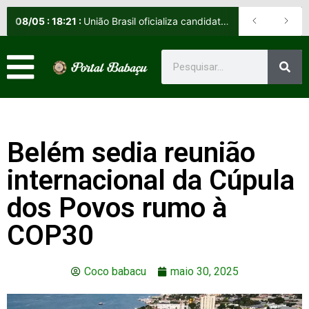
08
/
05
:
18:21
:
União Brasil oficializa candidatos e reafirma apoio a Orleans Brandão ao Governo do Maranhão
Belém sedia reunião
internacional da Cúpula
dos Povos rumo à
COP30
Coco babacu
maio 30, 2025