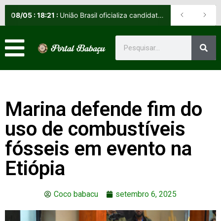
08
/
05
:
18:21
:
União Brasil oficializa candidatos e reafirma apoio a Orleans Brandão ao Governo do Maranhão
Marina defende fim do
uso de combustíveis
fósseis em evento na
Etiópia
Coco babacu
setembro 6, 2025