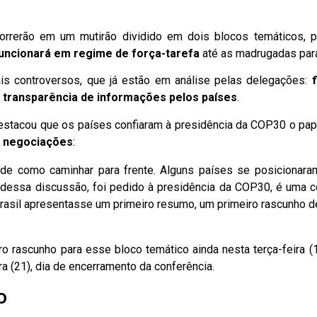
rerão em um mutirão dividido em dois blocos temáticos, p
uncionará em regime de força-tarefa
até as madrugadas para
ais controversos, que já estão em análise pelas delegações:
e transparência de informações pelos países
.
 destacou que os países confiaram à presidência da COP30 o pa
s negociações
:
de como caminhar para frente. Alguns países se posicionara
dessa discussão, foi pedido à presidência da COP30, é uma coi
 Brasil apresentasse um primeiro resumo, um primeiro rascunho 
ro rascunho para esse bloco temático ainda nesta terça-feira
a (21), dia de encerramento da conferência.
o