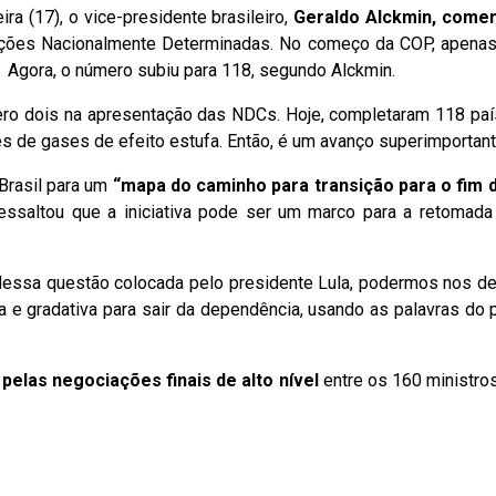
a (17), o vice-presidente brasileiro,
Geraldo Alckmin, come
ições Nacionalmente Determinadas. No começo da COP, apena
 Agora, o número subiu para 118, segundo Alckmin.
úmero dois na apresentação das NDCs. Hoje, completaram 118 p
 de gases de efeito estufa. Então, é um avanço superimportant
Brasil para um
“mapa do caminho para transição para o fim 
essaltou que a iniciativa pode ser um marco para a retomada 
 dessa questão colocada pelo presidente Lula, podermos nos d
a e gradativa para sair da dependência, usando as palavras do p
elas negociações finais de alto nível
entre os 160 ministro