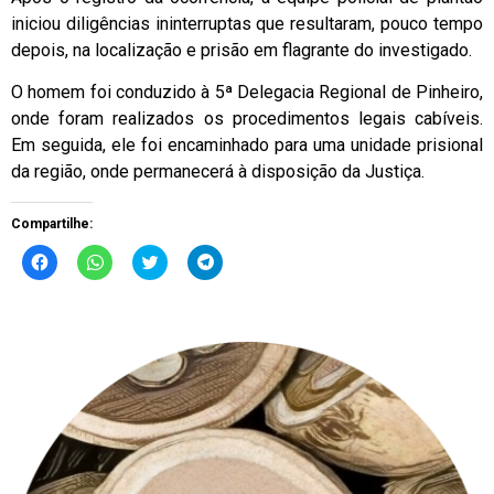
iniciou diligências ininterruptas que resultaram, pouco tempo
depois, na localização e prisão em flagrante do investigado.
O homem foi conduzido à 5ª Delegacia Regional de Pinheiro,
onde foram realizados os procedimentos legais cabíveis.
Em seguida, ele foi encaminhado para uma unidade prisional
da região, onde permanecerá à disposição da Justiça.
Compartilhe:
Clique
Clique
Clique
Clique
para
para
para
para
compartilhar
compartilhar
compartilhar
compartilhar
no
no
no
no
Facebook(abre
WhatsApp(abre
Twitter(abre
Telegram(abre
em
em
em
em
nova
nova
nova
nova
janela)
janela)
janela)
janela)