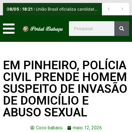
08
/
05
:
18:21
:
União Brasil oficializa candidatos e reafirma apoio a Orleans Brandão ao Governo do Maranhão
EM PINHEIRO, POLÍCIA
CIVIL PRENDE HOMEM
SUSPEITO DE INVASÃO
DE DOMICÍLIO E
ABUSO SEXUAL
Coco babacu
maio 12, 2026