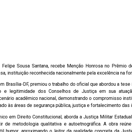
jor Felipe Sousa Santana, recebe Menção Honrosa no Prêmio 
a, instituição reconhecida nacionalmente pela excelência na form
m Brasília-DF, premiou o trabalho do oficial que abordou a tese 
o e legitimidade dos Conselhos de Justiça em sua atuação
o cenário acadêmico nacional, demonstrando o compromisso insti
do às áreas de segurança pública, justiça e fortalecimento das 
co em Direito Constitucional, aborda a Justiça Militar Estadu
 de metodologia qualitativa e autoetnográfica. A obra reúne r
il humor, aproximando o leitor da realidade concreta da Just