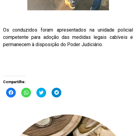
Os conduzidos foram apresentados na unidade policial
competente para adoção das medidas legais cabíveis e
permanecem à disposição do Poder Judiciário.
Compartilhe:
Clique
Clique
Clique
Clique
para
para
para
para
compartilhar
compartilhar
compartilhar
compartilhar
no
no
no
no
Facebook(abre
WhatsApp(abre
Twitter(abre
Telegram(abre
em
em
em
em
nova
nova
nova
nova
janela)
janela)
janela)
janela)