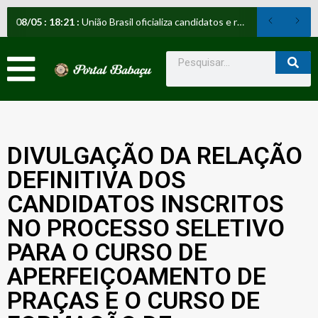
08
/
05
:
18:21
:
União Brasil oficializa candidatos e reafirma apoio a Orleans Brandão ao Governo do Maranhão
DIVULGAÇÃO DA RELAÇÃO
DEFINITIVA DOS
CANDIDATOS INSCRITOS
NO PROCESSO SELETIVO
PARA O CURSO DE
APERFEIÇOAMENTO DE
PRAÇAS E O CURSO DE