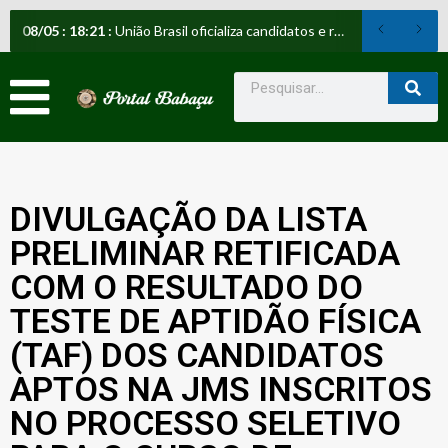
08
/
05
:
18:21
:
União Brasil oficializa candidatos e reafirma apoio a Orleans Brandão ao Governo do Maranhão
DIVULGAÇÃO DA LISTA
PRELIMINAR RETIFICADA
COM O RESULTADO DO
TESTE DE APTIDÃO FÍSICA
(TAF) DOS CANDIDATOS
APTOS NA JMS INSCRITOS
NO PROCESSO SELETIVO