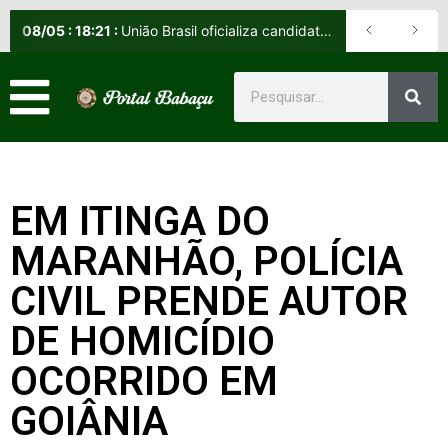
08
/
05
:
18:21
:
União Brasil oficializa candidatos e reafirma apoio a Orleans Brandão ao Governo do Maranhão
EM ITINGA DO
MARANHÃO, POLÍCIA
CIVIL PRENDE AUTOR
DE HOMICÍDIO
OCORRIDO EM
GOIÂNIA