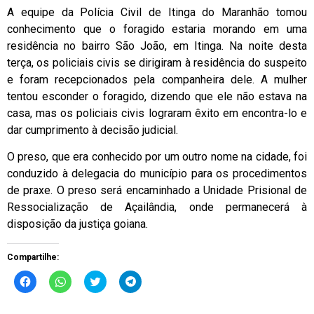
A equipe da Polícia Civil de Itinga do Maranhão tomou
conhecimento que o foragido estaria morando em uma
residência no bairro São João, em Itinga. Na noite desta
terça, os policiais civis se dirigiram à residência do suspeito
e foram recepcionados pela companheira dele. A mulher
tentou esconder o foragido, dizendo que ele não estava na
casa, mas os policiais civis lograram êxito em encontra-lo e
dar cumprimento à decisão judicial.
O preso, que era conhecido por um outro nome na cidade, foi
conduzido à delegacia do município para os procedimentos
de praxe. O preso será encaminhado a Unidade Prisional de
Ressocialização de Açailândia, onde permanecerá à
disposição da justiça goiana.
Compartilhe:
Clique
Clique
Clique
Clique
para
para
para
para
compartilhar
compartilhar
compartilhar
compartilhar
no
no
no
no