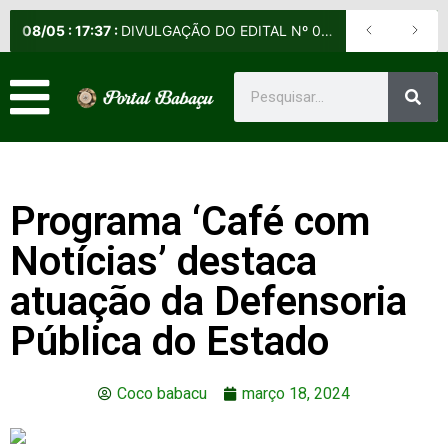
08
/
05
:
17:37
:
DIVULGAÇÃO DO EDITAL Nº 012/2026-DE (NORMAS E DIRETRIZES PARA O EXAME DE APTIDÃO PROFISSIONAL PARA OS 1º SARGENTOS DOS DIVERSOS QUADROS)
Programa ‘Café com
Notícias’ destaca
atuação da Defensoria
Pública do Estado
Coco babacu
março 18, 2024