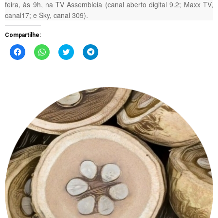
feira, às 9h, na TV Assembleia (canal aberto digital 9.2; Maxx TV,
canal17; e Sky, canal 309).
Compartilhe:
Clique
Clique
Clique
Clique
para
para
para
para
compartilhar
compartilhar
compartilhar
compartilhar
no
no
no
no
Facebook(abre
WhatsApp(abre
Twitter(abre
Telegram(abre
em
em
em
em
nova
nova
nova
nova
janela)
janela)
janela)
janela)