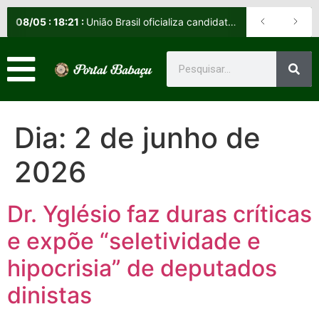
08
/
05
:
18:21
:
União Brasil oficializa candidatos e reafirma apoio a Orleans Brandão ao Governo do Maranhão
Dia:
2 de junho de
2026
Dr. Yglésio faz duras críticas
e expõe “seletividade e
hipocrisia” de deputados
dinistas