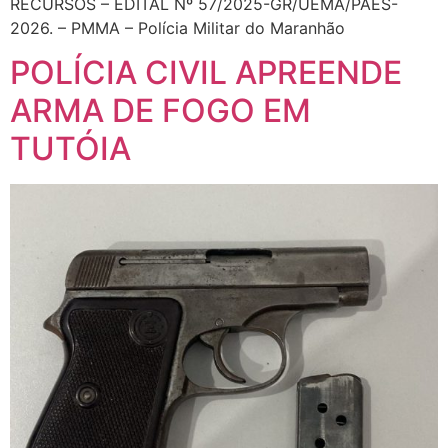
RECURSOS – EDITAL Nº 57/2025-GR/UEMA/PAES-
2026. – PMMA – Polícia Militar do Maranhão
POLÍCIA CIVIL APREENDE
ARMA DE FOGO EM
TUTÓIA