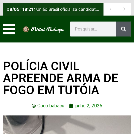
08
/
05
:
18:21
:
União Brasil oficializa candidatos e reafirma apoio a Orleans Brandão ao Governo do Maranhão
POLÍCIA CIVIL
APREENDE ARMA DE
FOGO EM TUTÓIA
Coco babacu
junho 2, 2026