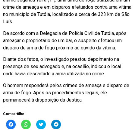
crime de ameaça e em disparos efetuados contra uma vítima
no município de Tutóia, localizado a cerca de 323 km de São
Luís.
De acordo com a Delegacia de Polícia Civil de Tutóia, após
ameaçar o proprietário de um bar, o suspeito efetuou um
disparo de arma de fogo próximo ao ouvido da vítima.
Diante dos fatos, o investigado prestou depoimento na
presença de seu advogado e, na ocasião, indicou o local
onde havia descartado a arma utilizada no crime.
O homem responderá pelos crimes de ameaça e disparo de
arma de fogo. Após os procedimentos legais, ele
permanecerá à disposição da Justiça.
Compartilhe:
Clique
Clique
Clique
Clique
para
para
para
para
compartilhar
compartilhar
compartilhar
compartilhar